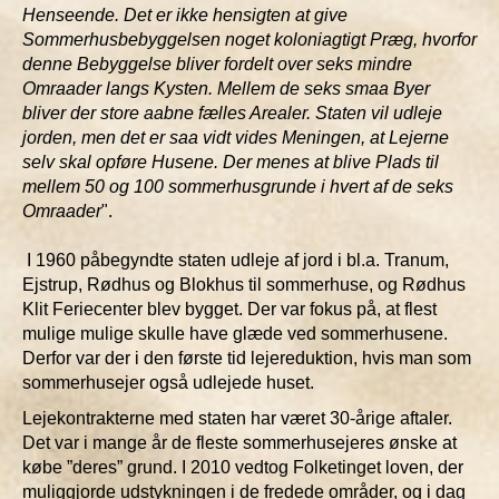
Henseende. Det er ikke hensigten at give
Sommerhusbebyggelsen noget koloniagtigt Præg, hvorfor
denne Bebyggelse bliver fordelt over seks mindre
Omraader langs Kysten. Mellem de seks smaa Byer
bliver der store aabne fælles Arealer. Staten vil udleje
jorden, men det er saa vidt vides Meningen, at Lejerne
selv skal opføre Husene. Der menes at blive Plads til
mellem 50 og 100 sommerhusgrunde i hvert af de seks
Omraader
".
I 1960 påbegyndte staten udleje af jord i bl.a. Tranum,
Ejstrup, Rødhus og Blokhus til sommerhuse, og Rødhus
Klit Feriecenter blev bygget. Der var fokus på, at flest
mulige mulige skulle have glæde ved sommerhusene.
Derfor var der i den første tid lejereduktion, hvis man som
sommerhusejer også udlejede huset.
Lejekontrakterne med staten har været 30-årige aftaler.
Det var i mange år de fleste sommerhusejeres ønske at
købe ”deres” grund. I 2010 vedtog Folketinget loven, der
muliggjorde udstykningen i de fredede områder, og i dag