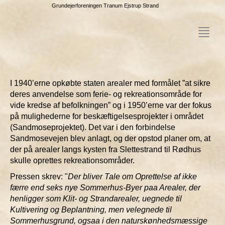
Grundejerforeningen Tranum Ejstrup Strand
Toggle
navigat
I 1940’erne opkøbte staten arealer med formålet ”at sikre
deres anvendelse som ferie- og rekreationsområde for
vide kredse af befolkningen” og i 1950’erne var der fokus
på mulighederne for beskæftigelsesprojekter i området
(Sandmoseprojektet). Det var i den forbindelse
Sandmosevejen blev anlagt, og der opstod planer om, at
der på arealer langs kysten fra Slettestrand til Rødhus
skulle oprettes rekreationsområder.
Pressen skrev: "
Der bliver Tale om Oprettelse af ikke
færre end seks nye Sommerhus-Byer paa Arealer, der
henligger som Klit- og Strandarealer, uegnede til
Kultivering og Beplantning, men velegnede til
Sommerhusgrund, ogsaa i den naturskønhedsmæssige